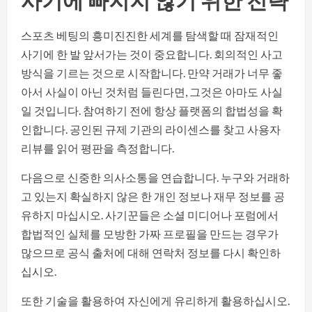
사기에 빠지지 않기 위한 전략
스포츠 베팅의 흥미진진한 세계를 탐색할 때 잠재적인
사기에 한 발 앞서가는 것이 중요합니다. 회의적인 사고
방식을 기르는 것으로 시작합니다. 만약 거래가 너무 좋
아서 사실이 아닌 것처럼 들린다면, 그것은 아마도 사실
일 것입니다. 참여하기 전에 항상 플랫폼의 합법성을 확
인합니다. 공인된 규제 기관의 라이센스를 찾고 사용자
리뷰를 읽어 평판을 측정합니다.
다음으로 신중한 의사소통을 연습합니다. 누구와 거래하
고 있는지 확실하지 않은 한 개인 정보나 재무 정보를 공
유하지 마십시오. 사기꾼들은 소셜 미디어나 포럼에서
합법적인 실체를 모방한 가짜 프로필을 만드는 경우가
많으므로 공식 출처에 대해 연락처 정보를 다시 확인하
십시오.
또한 기술을 활용하여 자신에게 유리하게 활용하십시오.