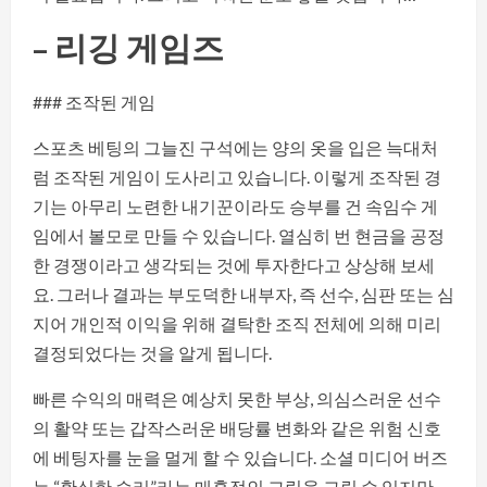
– 리깅 게임즈
### 조작된 게임
스포츠 베팅의 그늘진 구석에는 양의 옷을 입은 늑대처
럼 조작된 게임이 도사리고 있습니다. 이렇게 조작된 경
기는 아무리 노련한 내기꾼이라도 승부를 건 속임수 게
임에서 볼모로 만들 수 있습니다. 열심히 번 현금을 공정
한 경쟁이라고 생각되는 것에 투자한다고 상상해 보세
요. 그러나 결과는 부도덕한 내부자, 즉 선수, 심판 또는 심
지어 개인적 이익을 위해 결탁한 조직 전체에 의해 미리
결정되었다는 것을 알게 됩니다.
빠른 수익의 매력은 예상치 못한 부상, 의심스러운 선수
의 활약 또는 갑작스러운 배당률 변화와 같은 위험 신호
에 베팅자를 눈을 멀게 할 수 있습니다. 소셜 미디어 버즈
는 “확실한 승리”라는 매혹적인 그림을 그릴 수 있지만,