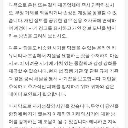
다음으로 은행 또는 결제 제공업체에 즉시 연락하십시
오. 부정 거래를 되돌리거나 손상된 계정을 동결할 수 있
습니다. 개인 정보를 공유한 경우 신용 조사국에 연락하
여 계정에 사기 경고를 표시하고 개인 정보 도난을 방지
하는 방법을 고려해 보십시오.
다른 사람들도 비슷한 사기를 당했을 수 있는 온라인 커
뮤니티나 포럼에서 지원을 요청하는 것을 주저하지 마십
시오. 이 어려운 시기에 가치 있는 통찰력과 감정 강화를
제공할 수 있습니다. 현지 법 집행 기관 및 관련 규제 기관
과 같은 공식 채널을 통해 사기꾼을 보고합니다. 패턴을
추적하고 추가적인 피해를 방지하기 위해 귀하와 같은
데이터 포인트가 필요합니다.
마지막으로 자기성찰의 시간을 갖습니다. 무엇이 당신을
함정에 빠지게 했는지 이해하면 미래의 사기에 대한 방
어를 강화하는 데 도움이 될 수 있습니다. 왜냐하면 지식