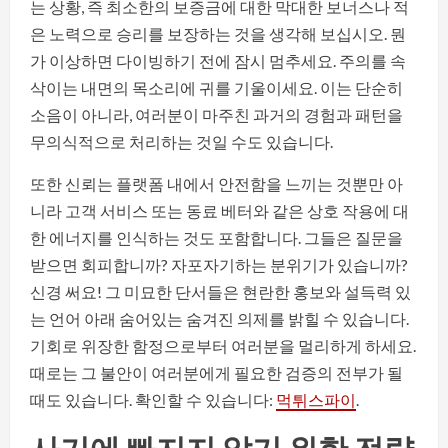
는 상황, 즉 최소한의 보증금에 대한 막대한 보너스나 적
은 노력으로 승리를 보장하는 것을 생각해 보십시오. 뭔
가 이상하면 다이빙하기 전에 잠시 멈추세요. 주의를 속
삭이는 내면의 목소리에 귀를 기울이세요. 이는 단순히
소음이 아니라, 여러분이 마주친 과거의 경험과 패턴을
무의식적으로 처리하는 것일 수도 있습니다.
또한 신뢰는 플랫폼 내에서 안전함을 느끼는 것뿐만 아
니라 고객 서비스 또는 동료 베터와 같은 상호 작용에 대
한 에너지를 인식하는 것도 포함합니다. 그들은 질문을
받으면 회피합니까? 자포자기하는 분위기가 있습니까?
신경 써요! 그 미묘한 단서들은 현란한 홍보와 설득력 있
는 언어 아래 숨어있는 숨겨진 의제를 밝힐 수 있습니다.
기회로 위장한 함정으로부터 여러분을 멀리하게 하세요.
때로는 그 불안이 여러분에게 필요한 검증의 전부가 될
때도 있습니다. 확인할 수 있습니다:
먹튀스파이
.