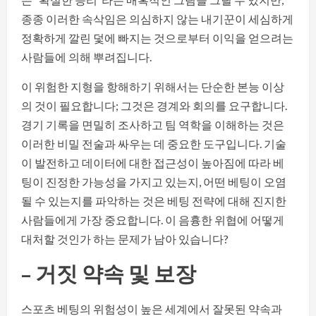
종종 이러한 속삭임은 의심하지 않는 내기꾼이 세심하게
정확하게 깔린 덫에 빠지는 것으로부터 이익을 얻으려는
사람들에 의해 뿌려집니다.
이 위험한 지형을 항해하기 위해서는 단순한 본능 이상
의 것이 필요합니다; 그것은 경계와 회의를 요구합니다.
경기 기록을 면밀히 조사하고 팀 역학을 이해하는 것은
이러한 비밀 전술과 싸우는 데 중요한 도구입니다. 기술
이 발전하고 데이터에 대한 접근성이 높아짐에 따라 베
팅이 진정한 가능성을 가지고 있는지, 어떤 베팅이 오염
될 수 있는지를 파악하는 것은 베팅 전략에 대해 진지한
사람들에게 가장 중요합니다. 이 음흉한 위협에 어떻게
대처할 것인가 하는 문제가 남아 있습니다?
– 거짓 약속 및 보장
스포츠 베팅의 위험성이 높은 세계에서 잘못된 약속과