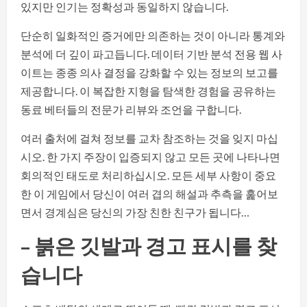
있지만 인기는 정확성과 동일하지 않습니다.
단순히 일화적인 증거에만 의존하는 것이 아니라 통계와
분석에 더 깊이 파고듭니다. 데이터 기반 분석 전용 웹 사
이트는 종종 의사 결정을 강화할 수 있는 정보의 보고를
제공합니다. 이 복잡한 지형을 탐색한 경험을 공유하는
동료 베터들의 전문가 리뷰와 조언을 구합니다.
여러 출처에 걸쳐 정보를 교차 참조하는 것을 잊지 마십
시오. 한 가지 주장이 입증되지 않고 모든 곳에 나타나면
회의적인 태도로 처리하십시오. 모든 세부 사항이 중요
한 이 게임에서 당신이 여러 겹의 해설과 추측을 훑어보
면서 경계심은 당신의 가장 친한 친구가 됩니다…
– 붉은 깃발과 경고 표시를 찾
습니다