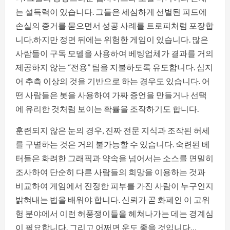
는 설득력이 있습니다. 그들은 세심하게 선별된 피드에
손실의 증거를 묻으면서 성공 사례를 트로피처럼 포장합
니다.하지만 정면 뒤에는 위험한 게임이 있습니다. 많은
사람들이 구독 모델을 사용하여 베팅업체가 결과를 거의
제공하지 않는 “전용” 팁을 지불하도록 유도합니다. 심지
어 추측 이상의 것을 기반으로 하는 경우도 있습니다. 어
떤 사람들은 봇을 사용하여 가짜 증언을 만들거나 선택
에 유리한 것처럼 보이는 확률을 조작하기도 합니다.
훈련되지 않은 눈의 경우, 진짜 전문 지식과 조작된 허세
를 구별하는 것은 거의 불가능할 수 있습니다. 숙련된 베
터들은 화려한 그래픽과 약속을 넘어서는 소스를 면밀히
조사하여 단순히 다른 사람들의 희망을 이용하는 것과
비교하여 게임에서 진정한 피부를 가진 사람이 누구인지
밝혀내는 법을 배워야 합니다. 신뢰가 곧 화폐인 이 고위
험 분야에서 이런 허풍쟁이들을 헤쳐나가는 데는 경계심
이 필요합니다. 그리고 어쩌면 운도 좋을 것입니다…