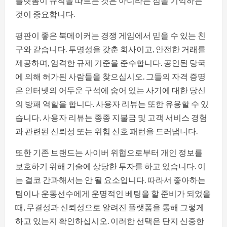
플랫폼이 규칙을 따르는 것은 아니라는 점을 기억하는
것이 중요합니다.
평판이 좋은 북메이커는 경쟁 게임에서 믿을 수 있는 친
구와 같습니다. 투명성을 갖춘 회사이고, 안전한 거래를
제공하며, 엄격한 규제 기준을 준수합니다. 공인된 당국
에 의해 허가된 사람들을 찾으십시오. 그들의 자격 증명
은 인터넷의 어두운 구석에 숨어 있는 사기에 대한 당신
의 방패 역할을 합니다. 사용자 리뷰는 또한 유용할 수 있
습니다. 사용자 리뷰는 종종 지불금 및 고객 서비스 경험
과 관련된 신뢰성 또는 위험 신호 패턴을 드러냅니다.
또한 기존 브랜드는 사이버 위협으로부터 개인 정보를
보호하기 위해 기술에 상당한 투자를 하고 있습니다. 이
는 결코 간과해서는 안 될 요소입니다. 따라서 좋아하는
팀이나 운동선수에게 운명적인 베팅을 할 준비가 되었을
때, 무결성과 신뢰성으로 알려진 플랫폼을 통해 그렇게
하고 있는지 확인하십시오. 이러한 선택은 단지 신중한