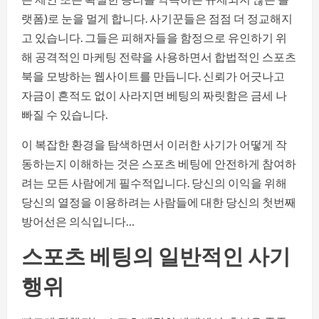
랫폼)로 눈을 멀게 합니다. 사기꾼들은 점점 더 정교해지
고 있습니다. 그들은 피해자들을 함정으로 유인하기 위
해 공격적인 마케팅 전략을 사용하면서 합법적인 스포츠
북을 모방하는 웹사이트를 만듭니다. 신뢰가 어긋나고
자금이 흔적도 없이 사라지면 베팅의 짜릿함은 금세 나
빠질 수 있습니다.
이 복잡한 환경을 탐색하면서 이러한 사기가 어떻게 작
동하는지 이해하는 것은 스포츠 베팅에 안전하게 참여하
려는 모든 사람에게 필수적입니다. 당신의 이익을 위해
당신의 열정을 이용하려는 사람들에 대한 당신의 첫번째
방어선은 의식입니다…
스포츠 베팅의 일반적인 사기
행위