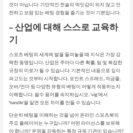
것이 아닙니다. 기만적인 전술의 먹잇감이 되지 않고 안
전하고 보람 있는 베팅 경험을 즐기는 것이 기본입니다.
– 산업에 대해 스스로 교육하
기
스포츠 베팅의 세계에 발을 들여놓을 때 지식은 가장 강
력한 동맹입니다. 산업은 주마다 다른 확률, 팀 및 복잡한
규정의 미로가 될 수 있습니다. 기본적인 내용으로 깊이
파고드는 것부터 시작합니다. 포인트 스프레드, 자금줄,
오버/언더 등 다양한 유형의 베팅이 어떻게 작동하는지
이해합니다. 필수 용어를 숙지하십시오. ‘vig’에서
‘handle’을 알면 모든 차이를 만들 수 있습니다.
단순히 베팅을 이해하는 것을 넘어 온라인 스포츠북의
주요 플레이어는 누구입니까? 어떤 라이선스를 보유해
야 합니까? 운영을 감독하는 특정 규제 기관이 있습니까?