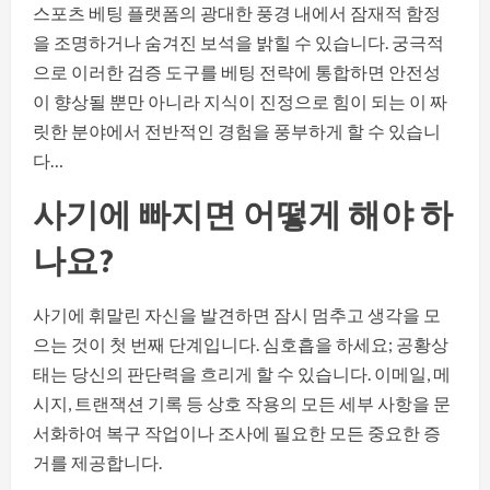
스포츠 베팅 플랫폼의 광대한 풍경 내에서 잠재적 함정
을 조명하거나 숨겨진 보석을 밝힐 수 있습니다. 궁극적
으로 이러한 검증 도구를 베팅 전략에 통합하면 안전성
이 향상될 뿐만 아니라 지식이 진정으로 힘이 되는 이 짜
릿한 분야에서 전반적인 경험을 풍부하게 할 수 있습니
다…
사기에 빠지면 어떻게 해야 하
나요?
사기에 휘말린 자신을 발견하면 잠시 멈추고 생각을 모
으는 것이 첫 번째 단계입니다. 심호흡을 하세요; 공황상
태는 당신의 판단력을 흐리게 할 수 있습니다. 이메일, 메
시지, 트랜잭션 기록 등 상호 작용의 모든 세부 사항을 문
서화하여 복구 작업이나 조사에 필요한 모든 중요한 증
거를 제공합니다.