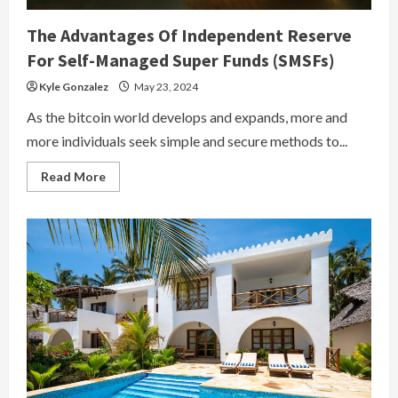
The Advantages Of Independent Reserve
For Self-Managed Super Funds (SMSFs)
Kyle Gonzalez
May 23, 2024
As the bitcoin world develops and expands, more and
more individuals seek simple and secure methods to...
Read
Read More
more
about
The
Advantages
Of
Independent
Reserve
For
Self-
Managed
Super
Funds
(SMSFs)