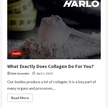
Hair
Transplant
Package:
Affordable,
Effective,
Life-
Changing!
Health
What Exactly Does Collagen Do For You?
Kyle Gonzalez
April 1, 2024
Our bodies produce a lot of collagen. It is a key part of
many organs and processes....
Read
Read More
more
about
What