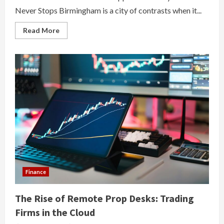
Never Stops Birmingham is a city of contrasts when it...
Read
Read More
more
about
All
Day
Electrician
in
Birmingham:
Round
the
Clock
Electrical
Support
You
Can
Rely
On
Finance
The Rise of Remote Prop Desks: Trading
Firms in the Cloud