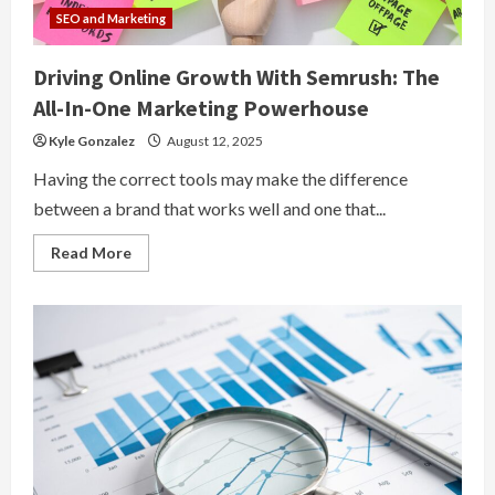
SEO and Marketing
Driving Online Growth With Semrush: The
All-In-One Marketing Powerhouse
Kyle Gonzalez
August 12, 2025
Having the correct tools may make the difference
between a brand that works well and one that...
Read
Read More
more
about
Driving
Online
Growth
With
Semrush:
The
All-
In-
One
Marketing
Powerhouse