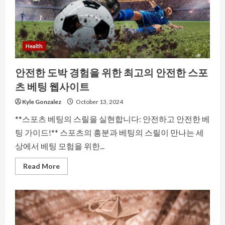
사
기
방
지
회
사
전
Health
체
목
록
안전한 도박 경험을 위한 최고의 안전한 스포
츠 베팅 웹사이트
Kyle Gonzalez
October 13, 2024
**스포츠 베팅의 스릴을 실현합니다: 안전하고 안전한 베
팅 가이드!** 스포츠의 흥분과 베팅의 스릴이 만나는 세
상에서 베팅 모험을 위한...
Read
Read More
more
about
안
전
한
도
박
경