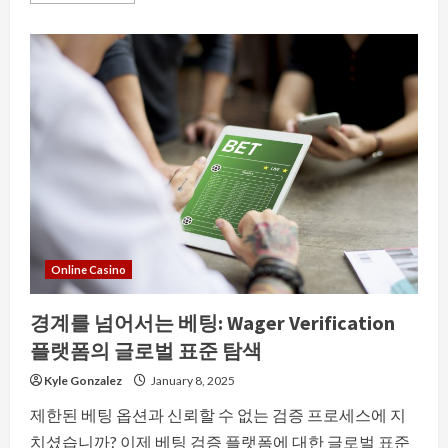
about
먹
튀
사
이
트
의
흥
망
성
쇠:
역
사
적
관
점
Online Casino
경계를 넘어서는 베팅: Wager Verification
플랫폼의 글로벌 표준 탐색
Kyle Gonzalez
January 8, 2025
제한된 베팅 옵션과 신뢰할 수 없는 검증 프로세스에 지
치셨습니까? 이제 베팅 검증 플랫폼에 대한 글로벌 표준