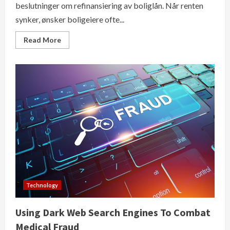
beslutninger om refinansiering av boliglån. Når renten
synker, ønsker boligeiere ofte...
Read
Read More
more
about
Forstå
Hvordan
Rentetrender
Påvirker
Dine
Muligheter
For
Refinansiering
Av
Boliglån
Technology
Using Dark Web Search Engines To Combat
Medical Fraud