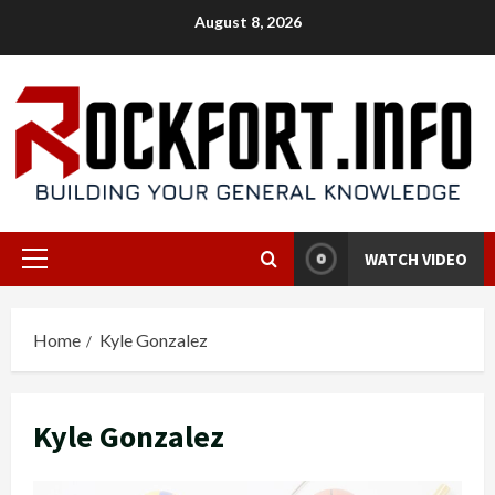
Skip
August 8, 2026
to
content
WATCH VIDEO
Primary
Menu
Home
Kyle Gonzalez
Kyle Gonzalez