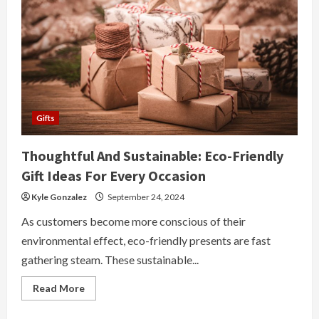
험
을
위
한
최
고
의
안
전
한
스
포
Gifts
츠
베
팅
Thoughtful And Sustainable: Eco-Friendly
웹
사
Gift Ideas For Every Occasion
이
트
Kyle Gonzalez
September 24, 2024
As customers become more conscious of their
environmental effect, eco-friendly presents are fast
gathering steam. These sustainable...
Read
Read More
more
about
Thoughtful