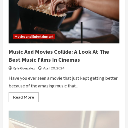
Reputation
Pays
Off
Movies and Entertainment
Music And Movies Collide: A Look At The
Best Music Films In Cinemas
Kyle Gonzalez
April 20, 2024
Have you ever seen a movie that just kept getting better
because of the amazing music that...
Read
Read More
more
about
Music
And
Movies
Collide:
A