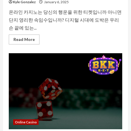
Kyle Gonzalez
January 6, 2025
온라인 카지노는 당신의 행운을 위한 티켓입니까 아니면
단지 영리한 속임수입니까? 디지털 시대에 도박은 우리
손 끝에 있는...
Read
Read More
more
about
믿
음
직
스
러
운
가,
속
임
수
인
가?
온
라
인
카
지
노
Online Casino
의
세