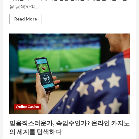
을 탐색하여...
Read
Read More
more
about
경
계
를
넘
어
서
는
베
팅:
Wager
Verification
플
랫
폼
의
글
로
벌
Online Casino
표
준
탐
믿음직스러운가, 속임수인가? 온라인 카지노
색
의 세계를 탐색하다