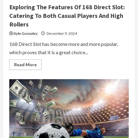
계
Exploring The Features Of 168 Direct Slot:
를
탐
Catering To Both Casual Players And High
색
하
Rollers
다
Kyle Gonzalez
December 9, 2024
168 Direct Slot has become more and more popular,
which proves that it is a great choice...
Read
Read More
more
about
Exploring
The
Features
Of
168
Direct
Slot:
Catering
To
Both
Casual
Players
And
High
Rollers