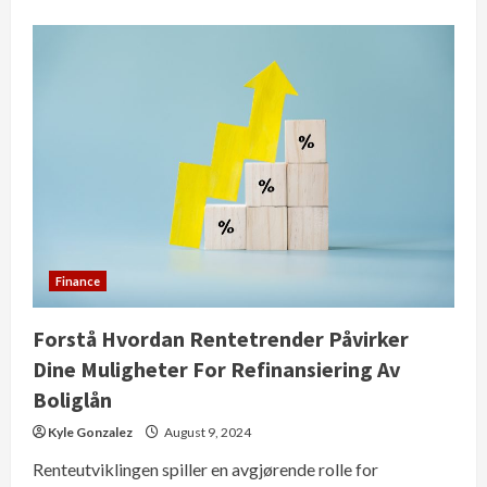
about
스
포
츠
베
팅
의
사
기
검
증:
알
아
야
할
사
항
Finance
Forstå Hvordan Rentetrender Påvirker
Dine Muligheter For Refinansiering Av
Boliglån
Kyle Gonzalez
August 9, 2024
Renteutviklingen spiller en avgjørende rolle for