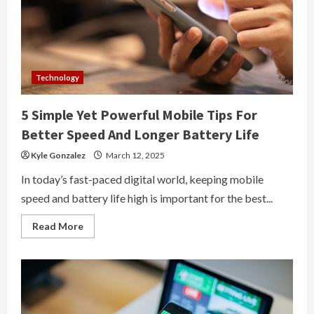
Technology
5 Simple Yet Powerful Mobile Tips For
Better Speed And Longer Battery Life
Kyle Gonzalez
March 12, 2025
In today’s fast-paced digital world, keeping mobile
speed and battery life high is important for the best...
Read
Read More
more
about
5
Simple
Yet
Powerful
Mobile
Tips
For