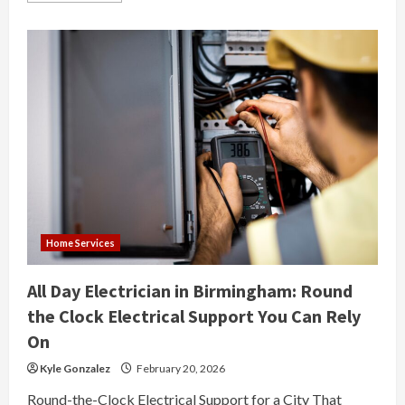
about
씨
유
티
비
스
포
츠
중
계:
오
해
와
진
실
Home Services
All Day Electrician in Birmingham: Round
the Clock Electrical Support You Can Rely
On
Kyle Gonzalez
February 20, 2026
Round-the-Clock Electrical Support for a City That