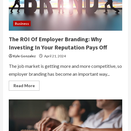
Business
The ROI Of Employer Branding: Why
Investing In Your Reputation Pays Off
Kyle Gonzalez
April 21, 2024
The job market is getting more and more competitive, so
employer branding has become an important way...
Read
Read More
more
about
The
ROI
Of
Employer
Branding:
Why
Investing
In
Your