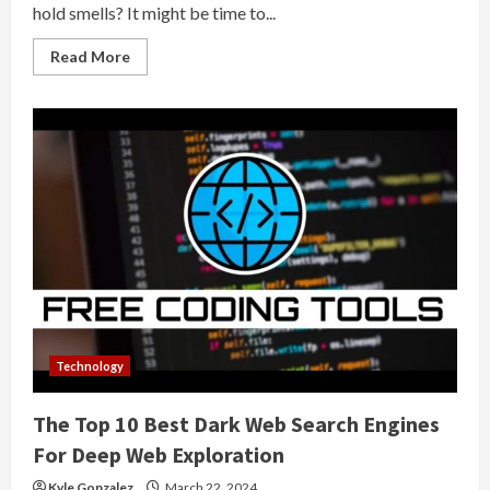
hold smells? It might be time to...
Read
Read More
more
about
Savor
The
Flavor:
The
Benefits
Of
Stainless
Steel
Bento
Boxes
Technology
The Top 10 Best Dark Web Search Engines
For Deep Web Exploration
Kyle Gonzalez
March 22, 2024