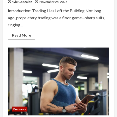
Kyle Gonzalez
November 25, 2025
Introduction: Trading Has Left the Building Not long
ago, proprietary trading was a floor game—sharp suits,
ringing...
Read
Read More
more
about
The
Rise
of
Remote
Prop
Desks:
Trading
Firms
in
the
Cloud
Business