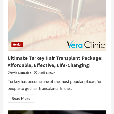
Look
At
The
Best
Music
Films
In
Cinemas
Health
Ultimate Turkey Hair Transplant Package:
Affordable, Effective, Life-Changing!
Kyle Gonzalez
April 1, 2024
Turkey has become one of the most popular places for
people to get hair transplants. In the...
Read
Read More
more
about
Ultimate
Turkey