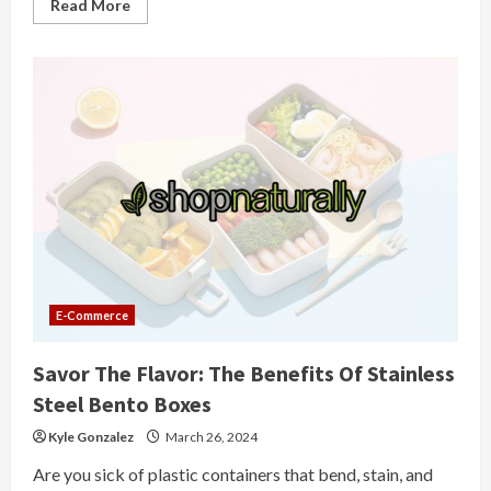
Read
Read More
more
about
Preserving
the
Perfection:
A
Guide
to
Leather
Pants
Care
and
Maintenance
E-Commerce
Savor The Flavor: The Benefits Of Stainless
Steel Bento Boxes
Kyle Gonzalez
March 26, 2024
Are you sick of plastic containers that bend, stain, and