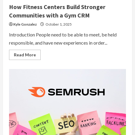
How Fitness Centers Build Stronger
Communities with a Gym CRM
Kyle Gonzalez
October 1, 2025
Introduction People need to be able to meet, be held
responsible, and have new experiences in order...
Read
Read More
more
about
How
Fitness
Centers
Build
Stronger
Communities
with
a
Gym
CRM