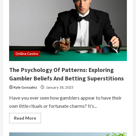
서
실
시
간
축
구
경
기
중
계
보
는
법
Online Casino
The Psychology Of Patterns: Exploring
Gambler Beliefs And Betting Superstitions
Kyle Gonzalez
January 18, 2025
Have you ever seen how gamblers appear to have their
own little rituals or fortunate charms? It’s...
Read
Read More
more
about
The
Psychology