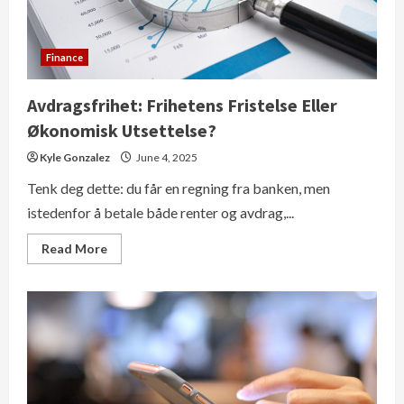
Finance
Avdragsfrihet: Frihetens Fristelse Eller
Økonomisk Utsettelse?
Kyle Gonzalez
June 4, 2025
Tenk deg dette: du får en regning fra banken, men
istedenfor å betale både renter og avdrag,...
Read
Read More
more
about
Avdragsfrihet:
Frihetens
Fristelse
Eller
Økonomisk
Utsettelse?