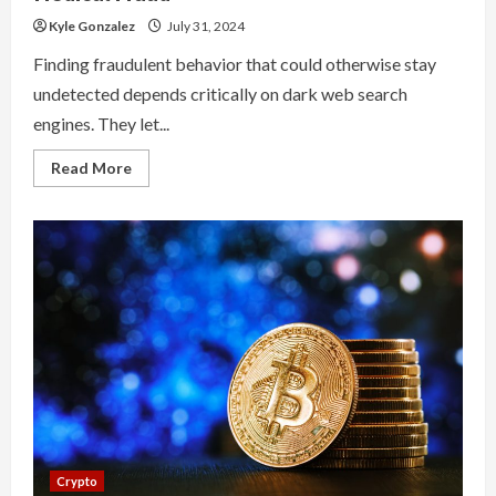
Kyle Gonzalez
July 31, 2024
Finding fraudulent behavior that could otherwise stay
undetected depends critically on dark web search
engines. They let...
Read
Read More
more
about
Using
Dark
Web
Search
Engines
To
Combat
Medical
Fraud
Crypto