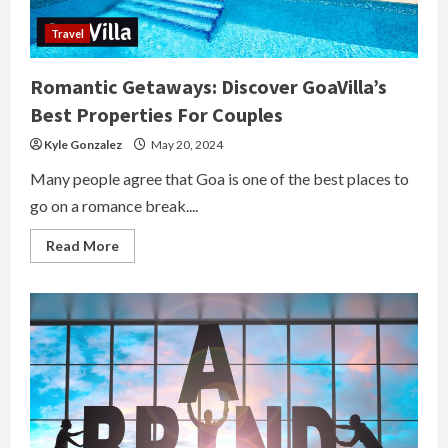
Travel
Romantic Getaways: Discover GoaVilla’s
Best Properties For Couples
Kyle Gonzalez
May 20, 2024
Many people agree that Goa is one of the best places to
go on a romance break....
Read
Read More
more
about
Romantic
Getaways:
Discover
GoaVilla’s
Best
Properties
For
Couples